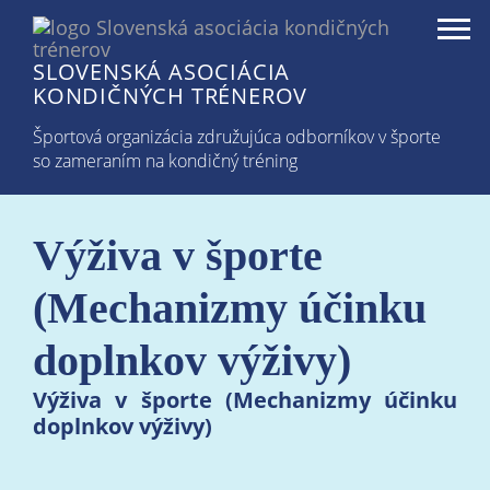
Togg
navi
SLOVENSKÁ ASOCIÁCIA
KONDIČNÝCH TRÉNEROV
Športová organizácia združujúca odborníkov v športe
so zameraním na kondičný tréning
Výživa v športe
(Mechanizmy účinku
doplnkov výživy)
Výživa v športe (Mechanizmy účinku
doplnkov výživy)